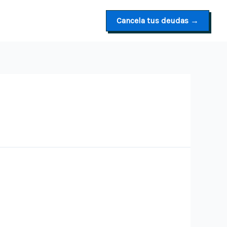
Cancela tus deudas →