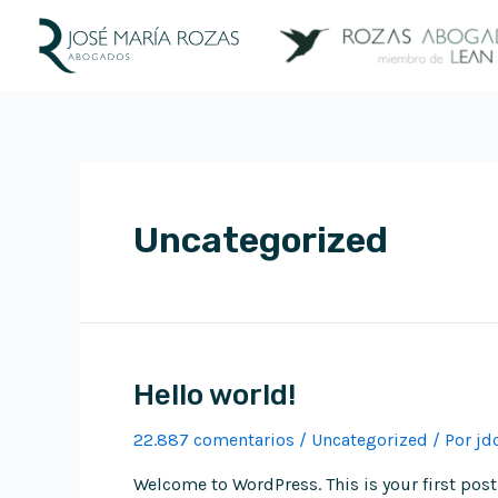
Ir
al
contenido
Uncategorized
Hello world!
22.887 comentarios
/
Uncategorized
/ Por
jd
Welcome to WordPress. This is your first post. 