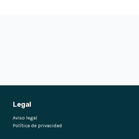
Legal
Aviso legal
Política de privacidad